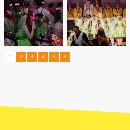
1
2
3
4
5
6
JETZT UNSEREN NEWSLETTER
ABONNIEREN!